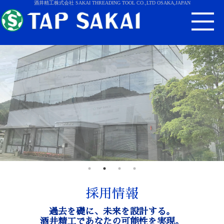
酒井精工株式会社 SAKAI THREADING TOOL CO.,LTD OSAKA,JAPAN
採用情報
過去を礎に、未来を設計する。
酒井精工であなたの可能性を実現。